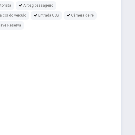
torista
Airbag passageiro
 cor do veiculo
Entrada USB
Câmera de ré
ave Reserva