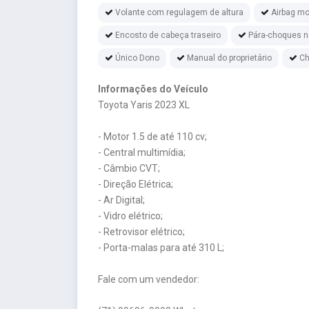
Volante com regulagem de altura
Airbag mo
Encosto de cabeça traseiro
Pára-choques na
Único Dono
Manual do proprietário
Ch
Informações do Veículo
Toyota Yaris 2023 XL
- Motor 1.5 de até 110 cv;
- Central multimídia;
- Câmbio CVT;
- Direção Elétrica;
- Ar Digital;
- Vidro elétrico;
- Retrovisor elétrico;
- Porta-malas para até 310 L;
Fale com um vendedor: