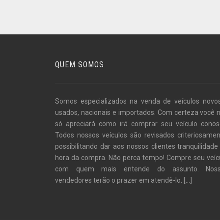
QUEM SOMOS
Somos especializados na venda de veículos novo
usados, nacionais e importados. Com certeza você 
só apreciará como irá comprar seu veículo conos
Todos nossos veículos são revisados criteriosamen
possibilitando dar aos nossos clientes tranquilidade
hora da compra. Não perca tempo! Compre seu veíc
com quem mais entende do assunto. Noss
vendedores terão o prazer em atendê-lo.
[...]