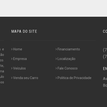
MAPA DO SITE
C
s e
Home
Financiamento
(
não
(
Empresa
Localização
co.
te,
Veículos
Fale Conosco
E
 na
ulo
Venda seu Carro
Politica de Privacidade
Av
os
Bo