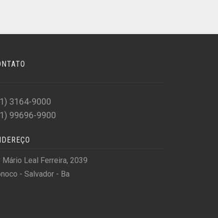
ONTATO
71) 3164-9000
71) 99696-9900
NDEREÇO
 Mário Leal Ferreira, 2039
noco - Salvador - Ba