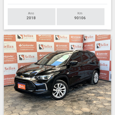
Ano
Km
2018
90106